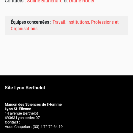
Contacts :
Soline Blanchard
et
Diane Rodet
Équipes concernées :
Travail, Institutions, Professions et
Organisations
Site Lyon Berthelot
Maison des Sciences de l'Homme
Lyon St-Étienne
14 avenue Berthelot
69363 Lyon cedex 07
Contact :
Aude Chapelon : (33) 4 72 72 64 19