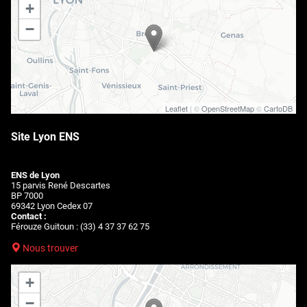
+
−
Leaflet
| ©
OpenStreetMap
©
CartoDB
Site Lyon ENS
ENS de Lyon
15 parvis René Descartes
BP 7000
69342 Lyon Cedex 07
Contact :
Férouze Guitoun : (33) 4 37 37 62 75
Nous trouver
+
−