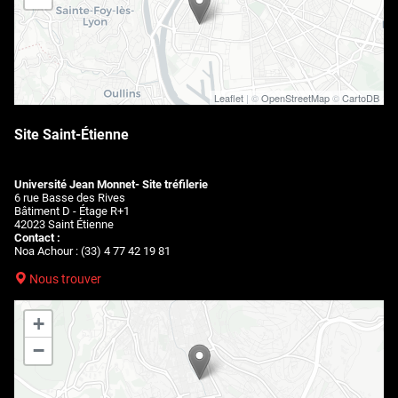
Leaflet
| ©
OpenStreetMap
©
CartoDB
Site Saint-Étienne
Université Jean Monnet- Site tréfilerie
6 rue Basse des Rives
Bâtiment D - Étage R+1
42023 Saint Étienne
Contact :
Noa Achour : (33) 4 77 42 19 81
Nous trouver
+
−