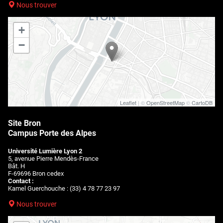
Nous trouver
+
−
Leaflet
| ©
OpenStreetMap
©
CartoDB
Site Bron
Campus Porte des Alpes
Université Lumière Lyon 2
5, avenue Pierre Mendès-France
Bât. H
F-69696 Bron cedex
Contact :
Kamel Guerchouche : (33) 4 78 77 23 97
Nous trouver