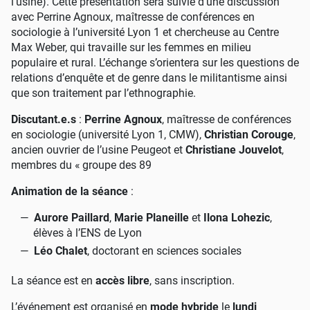
l’usine). Cette présentation sera suivie d’une discussion
avec Perrine Agnoux, maîtresse de conférences en
sociologie à l’université Lyon 1 et chercheuse au Centre
Max Weber, qui travaille sur les femmes en milieu
populaire et rural. L’échange s’orientera sur les questions de
relations d’enquête et de genre dans le militantisme ainsi
que son traitement par l’ethnographie.
Discutant.e.s
:
Perrine Agnoux
, maîtresse de conférences
en sociologie (université Lyon 1, CMW),
Christian Corouge
,
ancien ouvrier de l’usine Peugeot et
Christiane Jouvelot
,
membres du «
groupe des 89
Animation de la séance
:
Aurore Paillard
,
Marie Planeille
et
Ilona Lohezic
,
élèves à l’ENS de Lyon
Léo Chalet
, doctorant en sciences sociales
La séance est en
accès libre
, sans inscription.
L’événement est organisé en
mode hybride
le
lundi