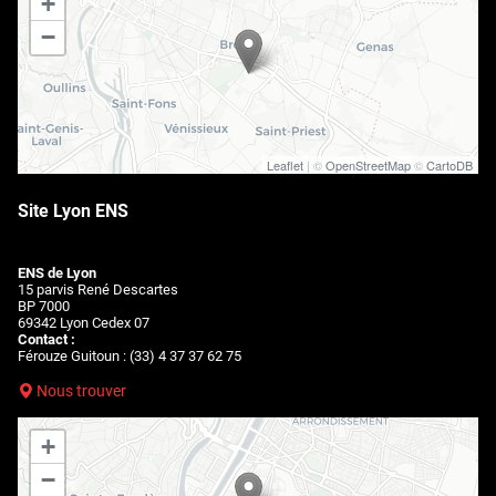
+
−
Leaflet
| ©
OpenStreetMap
©
CartoDB
Site Lyon ENS
ENS de Lyon
15 parvis René Descartes
BP 7000
69342 Lyon Cedex 07
Contact :
Férouze Guitoun : (33) 4 37 37 62 75
Nous trouver
+
−