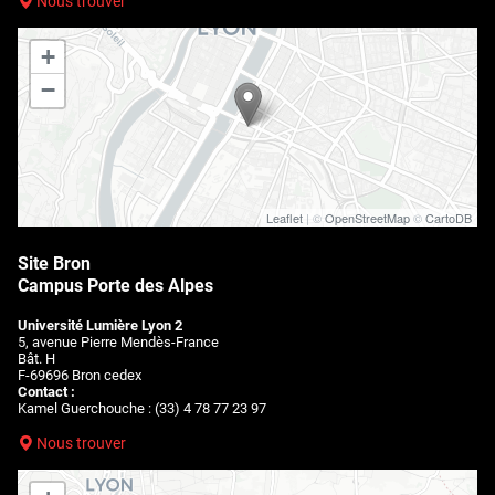
Nous trouver
+
−
Leaflet
| ©
OpenStreetMap
©
CartoDB
Site Bron
Campus Porte des Alpes
Université Lumière Lyon 2
5, avenue Pierre Mendès-France
Bât. H
F-69696 Bron cedex
Contact :
Kamel Guerchouche : (33) 4 78 77 23 97
Nous trouver