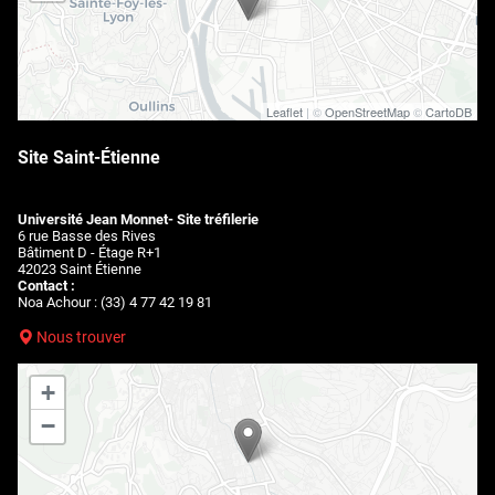
Leaflet
| ©
OpenStreetMap
©
CartoDB
Site Saint-Étienne
Université Jean Monnet- Site tréfilerie
6 rue Basse des Rives
Bâtiment D - Étage R+1
42023 Saint Étienne
Contact :
Noa Achour : (33) 4 77 42 19 81
Nous trouver
+
−