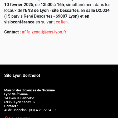
10 février 2025
, de
13h30 à 16h
, simultanément dans les
locaux de l’
ENS de Lyon
-
site Descartes
, en
salle D2.034
(15 parvis René Descartes -
69007 Lyon
) et
en
visioconférence
en suivant
ce lien
.
Contact
:
afifa.zenati@ens-lyon.fr
Site Lyon Berthelot
Maison des Sciences de l'Homme
Lyon St-Étienne
14 avenue Berthelot
69363 Lyon cedex 07
Contact :
Aude Chapelon : (33) 4 72 72 64 19