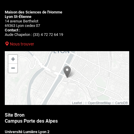
Maison des Sciences de l'Homme
Lyon St-Étienne
14 avenue Berthelot
69363 Lyon cedex 07
Contact :
Aude Chapelon : (33) 4 72 72 64 19
Nous trouver
+
−
Leaflet
| ©
OpenStreetMap
©
CartoDB
Site Bron
Campus Porte des Alpes
Université Lumière Lyon 2