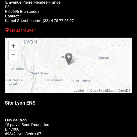
5, avenue Pierre Mendès-France
Bât. H
F-69696 Bron cedex
Contact :
Kamel Guerchouche : (33) 4 78 77 23 97
Nous trouver
+
−
Leaflet
| ©
OpenStreetMap
©
CartoDB
Site Lyon ENS
ENS de Lyon
15 parvis René Descartes
BP 7000
69342 Lyon Cedex 07