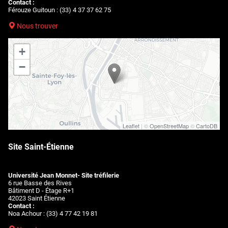
Contact :
Férouze Guitoun : (33) 4 37 37 62 75
Nous trouver
+
−
Leaflet
| ©
OpenStreetMap
©
CartoDB
Site Saint-Étienne
Université Jean Monnet- Site tréfilerie
6 rue Basse des Rives
Bâtiment D - Étage R+1
42023 Saint Étienne
Contact :
Noa Achour : (33) 4 77 42 19 81