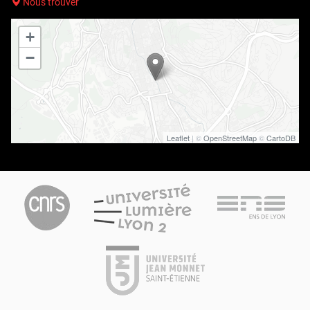
Nous trouver
+
−
Leaflet
| ©
OpenStreetMap
©
CartoDB