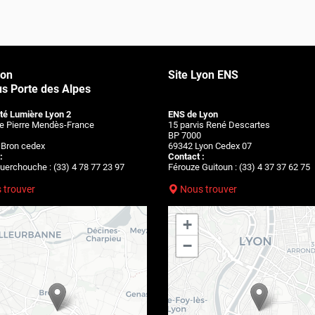
ron
Site Lyon ENS
 Porte des Alpes
té Lumière Lyon 2
ENS de Lyon
ue Pierre Mendès-France
15 parvis René Descartes
BP 7000
 Bron cedex
69342 Lyon Cedex 07
:
Contact :
erchouche : (33) 4 78 77 23 97
Férouze Guitoun : (33) 4 37 37 62 75
 trouver
Nous trouver
+
−