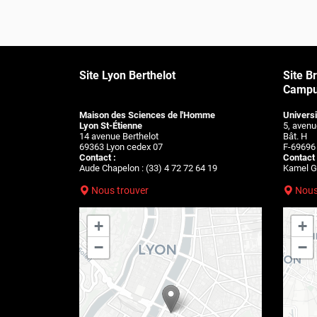
Site Lyon Berthelot
Site B
Campus
Maison des Sciences de l'Homme
Universi
Lyon St-Étienne
5, aven
14 avenue Berthelot
Bât. H
69363 Lyon cedex 07
F-69696
Contact :
Contact 
Aude Chapelon : (33) 4 72 72 64 19
Kamel Gu
Nous trouver
Nous
+
+
−
−