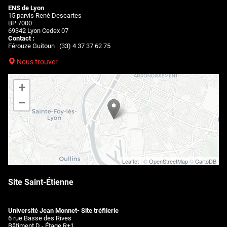
ENS de Lyon
15 parvis René Descartes
BP 7000
69342 Lyon Cedex 07
Contact :
Férouze Guitoun : (33) 4 37 37 62 75
Nous trouver
+
−
Leaflet
| ©
OpenStreetMap
©
CartoDB
Site Saint-Étienne
Université Jean Monnet- Site tréfilerie
6 rue Basse des Rives
Bâtiment D - Étage R+1