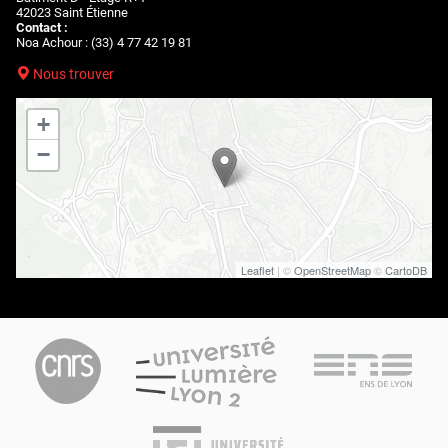
42023 Saint Étienne
Contact :
Noa Achour : (33) 4 77 42 19 81
Nous trouver
+
−
Leaflet
| ©
OpenStreetMap
©
CartoDB