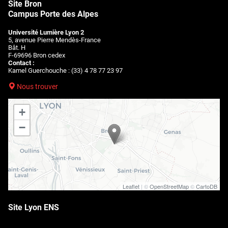
Site Bron
Campus Porte des Alpes
Université Lumière Lyon 2
5, avenue Pierre Mendès-France
Bât. H
F-69696 Bron cedex
Contact :
Kamel Guerchouche : (33) 4 78 77 23 97
Nous trouver
+
−
Leaflet
| ©
OpenStreetMap
©
CartoDB
Site Lyon ENS