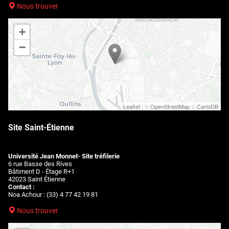
Nous trouver
+
−
Leaflet
| ©
OpenStreetMap
©
CartoDB
Site Saint-Étienne
Université Jean Monnet- Site tréfilerie
6 rue Basse des Rives
Bâtiment D - Étage R+1
42023 Saint Étienne
Contact :
Noa Achour : (33) 4 77 42 19 81
Nous trouver