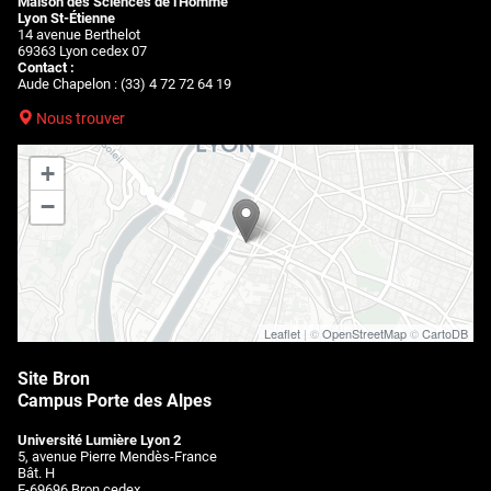
Maison des Sciences de l'Homme
Lyon St-Étienne
14 avenue Berthelot
69363 Lyon cedex 07
Contact :
Aude Chapelon : (33) 4 72 72 64 19
Nous trouver
+
−
Leaflet
| ©
OpenStreetMap
©
CartoDB
Site Bron
Campus Porte des Alpes
Université Lumière Lyon 2
5, avenue Pierre Mendès-France
Bât. H
F-69696 Bron cedex