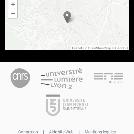
+
−
Leaflet
| ©
OpenStreetMap
©
CartoDB
Connexion
|
Aide site Web
|
Mentions légales