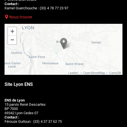
Contact :
Kamel Guerchouche : (33) 4 78 77 23 97
Nous trouver
+
−
Leaflet
| ©
OpenStreetMap
©
CartoDB
Site Lyon ENS
ENS de Lyon
15 parvis René Descartes
BP 7000
69342 Lyon Cedex 07
Contact :
Férouze Guitoun : (33) 4 37 37 62 75